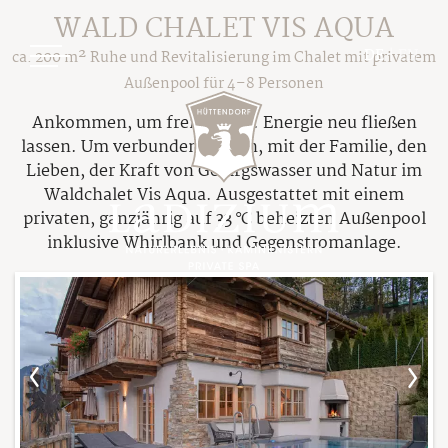
WALD CHALET VIS AQUA
DE
|
EN
ca. 200 m² Ruhe und Revitalisierung im Chalet mit privatem
Außenpool für 4–8 Personen
Ankommen, um frei zu sein. Energie neu fließen
lassen. Um verbunden zu sein, mit der Familie, den
Lieben, der Kraft von Gebirgswasser und Natur im
Waldchalet Vis Aqua. Ausgestattet mit einem
privaten, ganzjährig auf 33 °C beheizten Außenpool
Ladizium
inklusive Whirlbank und Gegenstromanlage.
Ihre Gastgeber
Chalets
Das Hüttendorf
Übersicht Chalets
Unsere Philosophie
Preisübersicht
Nachhaltiger Urlaub
Pauschalen
Die Sage von Ladizia
Buchungsinfos