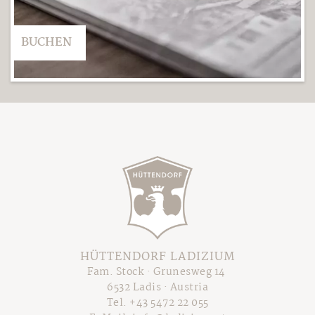
BUCHEN
HÜTTENDORF LADIZIUM
Fam. Stock · Grunesweg 14
6532 Ladis · Austria
Tel.
+43 5472 22 055