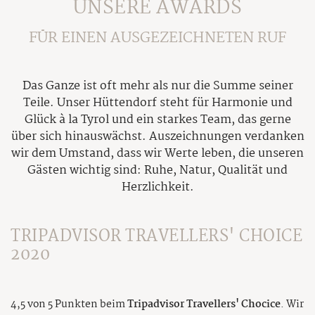
Bildergalerie
UNSERE AWARDS
Wetter
FÜR EINEN AUSGEZEICHNETEN RUF
Awards
Kontakt & Anreise
Das Ganze ist oft mehr als nur die Summe seiner
Gutscheine
Teile. Unser Hüttendorf steht für Harmonie und
Glück à la Tyrol und ein starkes Team, das gerne
Newsletter
über sich hinauswächst. Auszeichnungen verdanken
wir dem Umstand, dass wir Werte leben, die unseren
Gästen wichtig sind: Ruhe, Natur, Qualität und
Chalets
Herzlichkeit.
Übersicht Chalets
Wellness
Preisübersicht
TRIPADVISOR TRAVELLERS' CHOICE
Private Spa
2020
Pauschalen
Restaurant
Massagen
Buchungsinfos
Feuer & Flamme
Außen-Holzpool
Sommer
Inklusivleistungen
4,5 von 5 Punkten beim
Tripadvisor Travellers' Chocice
. Wir