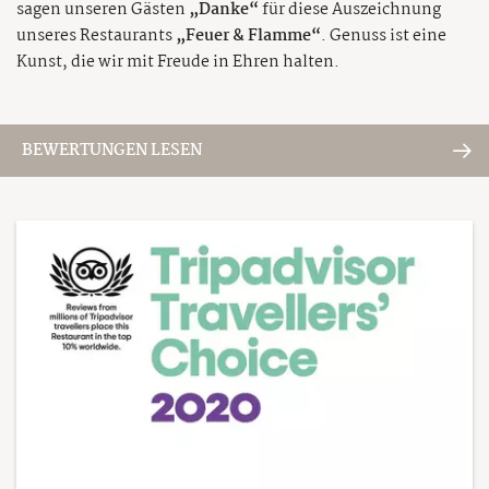
Auszeichnungen
Sauna & Aufgüsse
sagen unseren Gästen
„Danke“
für diese Auszeichnung
Anfrage
Familien Sommer
unseres Restaurants
Tischreservierung
„Feuer & Flamme“
. Genuss ist eine
Winter
Online Buchen
Kunst, die wir mit Freude in Ehren halten.
Bergsommer
Öffnungszeiten
Winter-Genuss
Mountainbiken
Service
Tuxer Stüberl
Winter aktiv
Ausflüge im Sommer
Schwarzbrenner-Hütte
BEWERTUNGEN LESEN
Prospekt
Ausflüge im Winter
Sommer-Funparks
Wein ELIXIUM
Presse
Tirols Skidimension
Super. Sommer. Card.
Karriere
Private Skiing
Sommer-Events
AGB
Sitemap
Impressum
Datenschutz