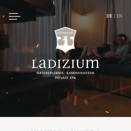
DE
|
EN
Ladizium
Ihre Gastgeber
Das Hüttendorf
Unsere Philosophie
Nachhaltiger Urlaub
Die Sage von Ladizia