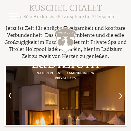
KUSCHEL CHALET
DE
|
EN
ca. 80 m² exklusive Privatsphäre für 2 Personen
Jetzt ist Zeit für ehrliche Zweisamkeit und kostbare
Verbundenheit. Das warme Ambiente und die edle
Großzügigkeit im Kuschel Chalet mit Private Spa und
Tiroler Holzpool laden dazu ein, hier im Ladizium
Zeit zu zweit von Herzen zu genießen.
Ladizium
Ihre Gastgeber
Chalets
Das Hüttendorf
Übersicht Chalets
Unsere Philosophie
Preisübersicht
Nachhaltiger Urlaub
Pauschalen
Die Sage von Ladizia
Buchungsinfos