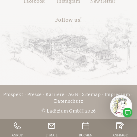
Facebook
Instagram
Newsletter
Follow us!
Prospekt
·
Presse
·
Karriere
·
AGB
·
Sitemap
·
Impressum
·
Datenschutz
© Ladizium GmbH 2026
ANRUF
E-MAIL
BUCHEN
ANFRAGE