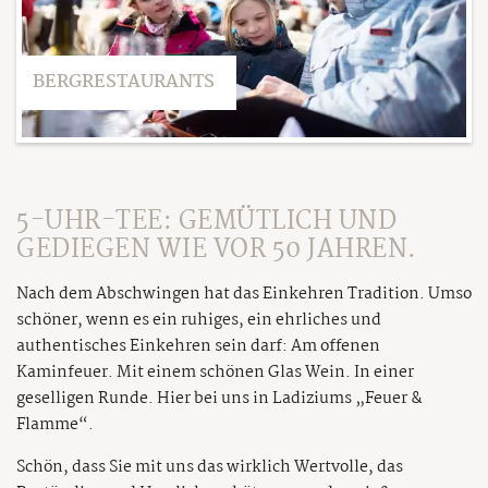
BERGRESTAURANTS
5-UHR-TEE: GEMÜTLICH UND
GEDIEGEN WIE VOR 50 JAHREN.
Nach dem Abschwingen hat das Einkehren Tradition. Umso
schöner, wenn es ein ruhiges, ein ehrliches und
authentisches Einkehren sein darf: Am offenen
Kaminfeuer. Mit einem schönen Glas Wein. In einer
geselligen Runde. Hier bei uns in Ladiziums „Feuer &
Flamme“.
Schön, dass Sie mit uns das wirklich Wertvolle, das