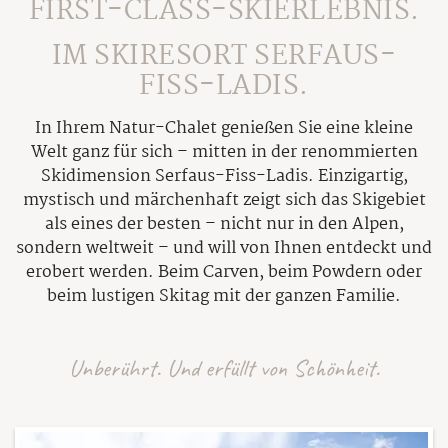
Bildergalerie
FIRST-CLASS-SKIERLEBNIS.
Feuer & Flamme
Außen-Holzpool
Sommer
Inklusivleistungen
Wetter
Auszeichnungen
IM SKIRESORT SERFAUS-
Sauna & Aufgüsse
Anfrage
Awards
Familien Sommer
FISS-LADIS.
Tischreservierung
Winter
Online Buchen
Kontakt & Anreise
Bergsommer
Öffnungszeiten
In Ihrem Natur-Chalet genießen Sie eine kleine
Winter-Genuss
Gutscheine
Mountainbiken
Tuxer Stüberl
Welt ganz für sich – mitten in der renommierten
Winter aktiv
Newsletter
Ausflüge im Sommer
Skidimension Serfaus-Fiss-Ladis. Einzigartig,
Schwarzbrenner-Hütte
mystisch und märchenhaft zeigt sich das Skigebiet
Ausflüge im Winter
Sommer-Funparks
Wein ELIXIUM
als eines der besten – nicht nur in den Alpen,
Tirols Skidimension
Super. Sommer. Card.
sondern weltweit – und will von Ihnen entdeckt und
Private Skiing
erobert werden. Beim Carven, beim Powdern oder
Sommer-Events
beim lustigen Skitag mit der ganzen Familie.
Service
Unberührt. Und erfüllt von Schönheit.
Prospekt
Presse