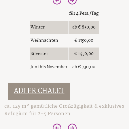
Bildergalerie
Inklusivleistungen
Wetter
für 4 Pers./Tag
Anfrage
Awards
Online Buchen
Winter
ab € 850,00
Kontakt & Anreise
Gutscheine
Weihnachten
€ 1350,00
Wellness
Newsletter
Silvester
€ 1450,00
Private Spa
Restaurant
Juni bis November
ab € 730,00
Massagen
Feuer & Flamme
Außen-Holzpool
Sommer
ADLER CHALET
Auszeichnungen
Sauna & Aufgüsse
Familien Sommer
Tischreservierung
Winter
ca. 125 m² gemütliche Großzügigkeit & exklusives
Bergsommer
Öffnungszeiten
Refugium für 2–5 Personen
Winter-Genuss
Mountainbiken
Service
Tuxer Stüberl
Winter aktiv
Ausflüge im Sommer