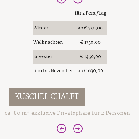
Schwarzbrenner-Hütte
Prospekt
Ausflüge im Winter
Sommer-Funparks
Wein ELIXIUM
Presse
für 2 Pers./Tag
Tirols Skidimension
Super. Sommer. Card.
Karriere
Private Skiing
Winter
ab € 750,00
Sommer-Events
AGB
Weihnachten
€ 1350,00
Sitemap
Impressum
Silvester
€ 1450,00
Datenschutz
Juni bis November
ab € 630,00
KUSCHEL CHALET
ca. 80 m² exklusive Privatsphäre für 2 Personen