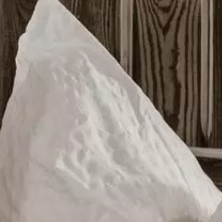
HN GEFUNDEN...
ort. Mitten in den Alpen. Im Schutz der Natur.
leines, liebevolles und geheimnisvoll-sagenhaftes
en Vorstellung: Sie reisen in die Berge – und
t mit Kaminfeuer und urig-edler Gemütlichkeit.
ÜCKSKORB
ie Vögel zwitschern. Die Bergabenteuer warten.
t Ihren frisch vorbereiteten Frühstückskorb mit
en Spezialitäten ins Chalet: Für ein entspanntes
n Tisch oder auf Ihrer Terrasse.