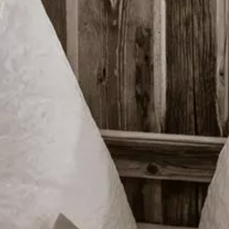
SIE HABEN I
.. Ihren privaten Rückzugs
Und eingebettet in unser k
Chalet-Dorf.
IHR EIGENES CHALET
Es ist wie in Ihrer schönst
beziehen Ihr eigenes Chale
IHR TÄGLICHER FRÜHST
Morgens wachen Sie auf. D
Und unsere Hüttenfee bring
regionalen und hausgemacht
Frühstück an Ihrem private