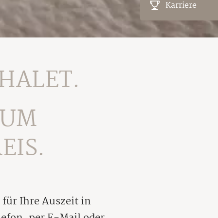
Karriere
HALET.
ZUM
EIS.
für Ihre Auszeit in
lefon, per E-Mail oder