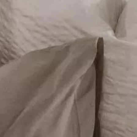
enfee auch Ihr Abendessen ins Chalet: Frisch
taurant „Feuer & Flamme“. Genossen mit einer
100% Wohlfühlgarantie.
vate Sauna bzw. Saunarium sowie einen Holzzuber
 und ungestörten Relaxen.
ine Welt für sich zu haben.