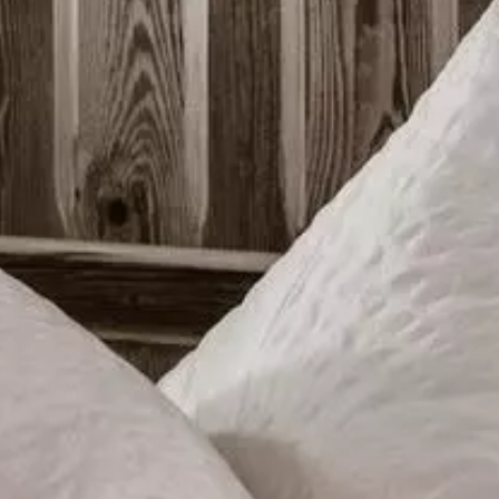
Ladizium
Chalets