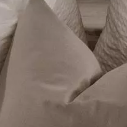
IHR PRIVATE DINNER
Auf Wunsch bringt die Hütt
zubereitet in unserem Res
Flasche Elixium-Wein und 
IHR PRIVATE SPA
Ihr Chalet bietet eine pri
im Freien. Zum exklusiven
Wahrer Luxus ist eine kle