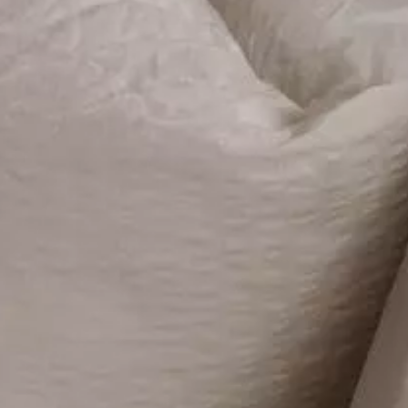
Wellness
Restaurant
Bis bald gesund und munter bei uns
– Ihre Gastgeber aus Leidenschaft.
Sommer
Christoph & Nicole Stock
mit Markus und Andreas
Winter