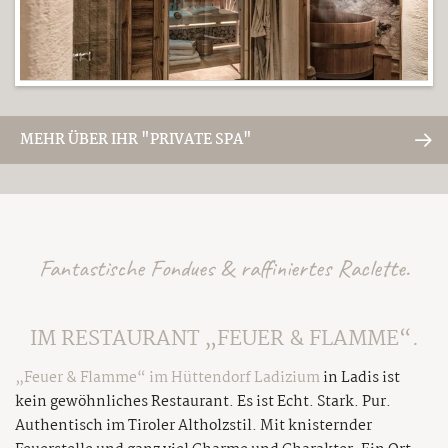
MEHR ÜBER IHR "PRIVATE SPA"
Fantastische Fondues & raffiniertes Raclette.
IM RESTAURANT „FEUER & FLAMME“.
„Feuer & Flamme“ im Hüttendorf Ladizium
in Ladis ist
kein gewöhnliches Restaurant. Es ist Echt. Stark. Pur.
Authentisch im Tiroler Altholzstil. Mit knisternder