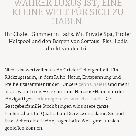
Bildergalerie
WAHRER LUXUS IST, EINE
Feuer & Flamme
Außen-Holzpool
Sommer
Inklusivleistungen
KLEINE WELT FÜR SICH ZU
Wetter
Auszeichnungen
Sauna & Aufgüsse
Anfrage
HABEN.
Awards
Familien Sommer
Tischreservierung
Winter
Online Buchen
Kontakt & Anreise
Bergsommer
Ihr Chalet-Sommer in Ladis. Mit Private Spa, Tiroler
Öffnungszeiten
Winter-Genuss
Holzpool und den Bergen von Serfaus-Fiss-Ladis
Gutscheine
Mountainbiken
Service
Tuxer Stüberl
direkt vor der Tür.
Winter aktiv
Newsletter
Ausflüge im Sommer
Schwarzbrenner-Hütte
Prospekt
Ausflüge im Winter
Sommer-Funparks
Wein ELIXIUM
Presse
Nichts ist wertvoller als ein Ort der Geborgenheit. Ein
Tirols Skidimension
Super. Sommer. Card.
Rückzugsraum, in dem Ruhe, Natur, Entspannung und
Karriere
Private Skiing
Sommer-Events
Freiheit zusammenfinden. Unsere
zehn Chalets
sind mehr
AGB
als privater Luxus – sie sind eine Herzens-Heimat in der
einzigartigen
Sitemap
Ferienregion Serfaus-Fiss-Ladis
. Als
Gastgeberfamilie Stock bringen wir unsere ganze
Impressum
Leidenschaft für Qualität und Service ein, damit Sie und
Datenschutz
Ihre Lieben eine kleine, sagenhafte Welt ganz für sich
genießen können.